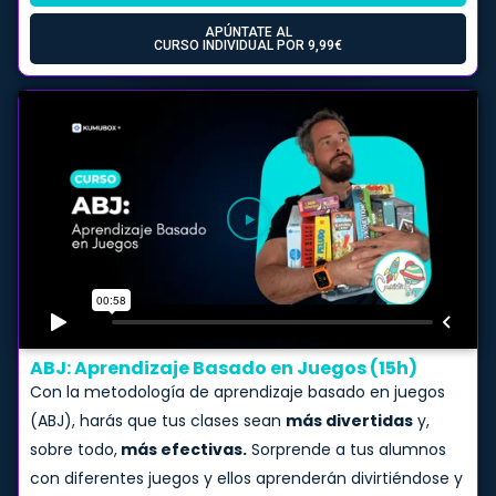
APÚNTATE AL
CURSO INDIVIDUAL POR 9,99€
ABJ: Aprendizaje Basado en Juegos (15h)
Con la metodología de aprendizaje basado en juegos
(ABJ), harás que tus clases sean
más divertidas
y,
sobre todo,
más efectivas.
Sorprende a tus alumnos
con diferentes juegos y ellos aprenderán divirtiéndose y