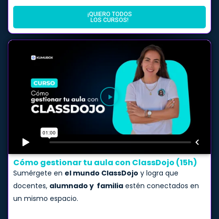
¡QUIERO TODOS
LOS CURSOS!
Cómo gestionar tu aula con ClassDojo (15h)
Sumérgete en
el mundo ClassDojo
y logra que
docentes,
alumnado y familia
estén conectados en
un mismo espacio.