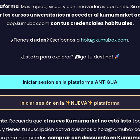
taforma
: Más rápida, visual y con innovadoras opciones. Si
r los cursos universitarios ni acceder al kumumarket a
app.kumubox.com
con tus credenciales habituales.
¿Tienes
dudas
? Escríbenos a
hola@kumubox.com
.
¿Listo/a para explorar? ¡Elige tu destino!
Iniciar sesión en la plataforma ANTIGUA
Iniciar sesión en la
NUEVA
plataforma
nte:
Recuerda que
el nuevo Kumumarket no está listo
tod
es y tienes tu suscripción activa avísanos a hola@kumubox.c
so para que puedas
comprar con descuento en Kumuma