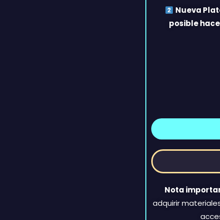
Nueva Pla
posible hace
Nota importa
adquirir material
acce