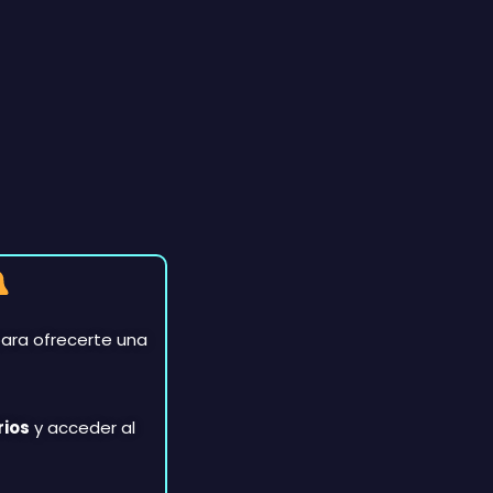
ara ofrecerte una
rios
y acceder al