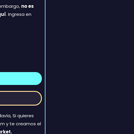
n embargo,
no es
quí
. Ingresa en
avía, Si quieres
om y te creamos el
rket.