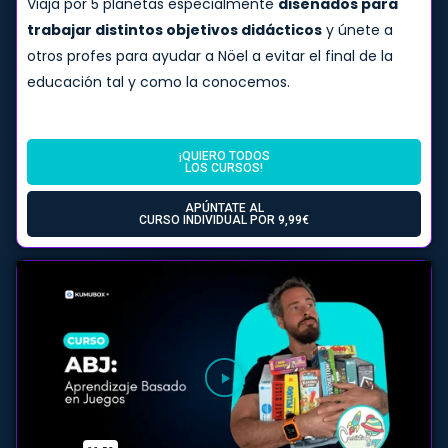
Viaja por 5 planetas especialmente
diseñados para
trabajar distintos objetivos didácticos
y únete a
otros profes para ayudar a Nöel a evitar el final de la
educación tal y como la conocemos.
¡QUIERO TODOS
LOS CURSOS!
APÚNTATE AL
CURSO INDIVIDUAL POR 9,99€