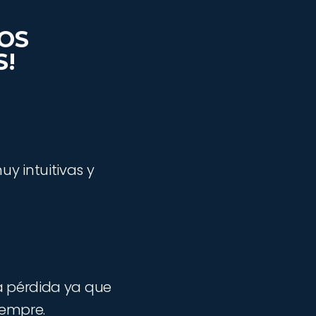
LOS
S!
y intuitivas y
a pérdida ya que
iempre.