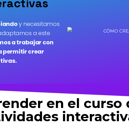
eractivas
biando
y necesitamos
daptarnos a este
os a trabajar con
a permitir crear
tivas.
render en el curso 
ividades interacti