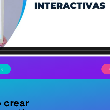
OK
o
crear