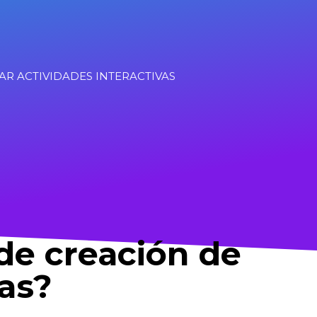
de creación de
vas?