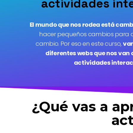
actividades int
El mundo que nos rodea está cam
hacer pequeños cambios para a
cambio. Por eso en este curso,
vam
diferentes webs que nos van 
actividades interac
¿Qué vas a ap
act