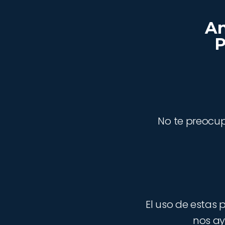
An
P
No te preocup
El uso de estas
nos ay