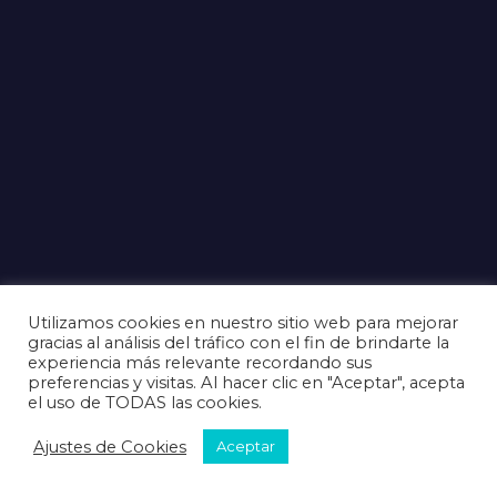
Utilizamos cookies en nuestro sitio web para mejorar
gracias al análisis del tráfico con el fin de brindarte la
experiencia más relevante recordando sus
preferencias y visitas. Al hacer clic en "Aceptar", acepta
el uso de TODAS las cookies.
Ajustes de Cookies
Aceptar