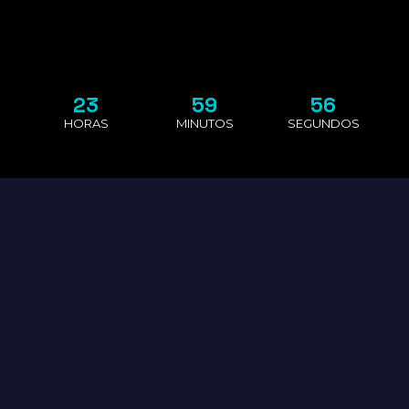
2
3
5
9
5
6
HORAS
MINUTOS
SEGUNDOS