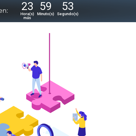
23
59
51
en:
Hora(s)
Minuto(s)
Segundo(s)
más