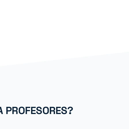
iales me permiten crear actividades dinámicas con las que mis estud
 aprender desde el corazón no desde la memorización. Pero lo que
s del resto es su diseño lleno de color y de alegría ¡imposible de olv
A PROFESORES?