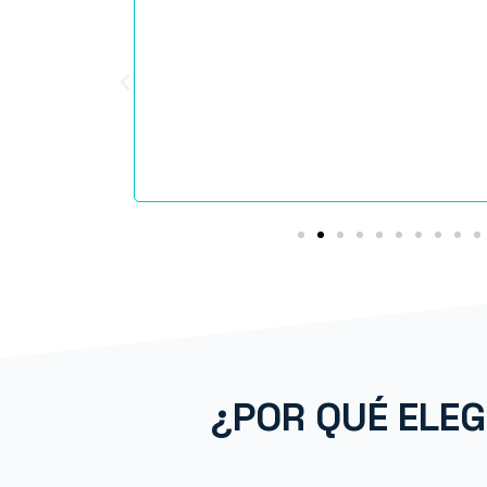
ales de formas
Me parecen superprácticos, atractivos y aun
más que la
enganchan. La profe está in love con cada un
es de forma
pedagogía
s tan
y herramientas
niel Santos
¿POR QUÉ ELE