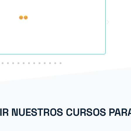
que no haya podido ponerlos mucho en práctica
Los mater
o de ellos
montón y
materiale
GIR NUESTROS CURSOS PAR