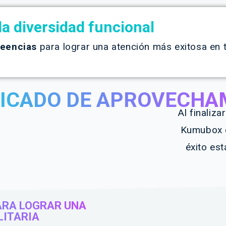
la diversidad funcional
reencias
para lograr una atención más exitosa en t
FICADO DE APROVECHA
Al finaliz
Kumubox 
éxito es
ARA LOGRAR UNA
LITARIA