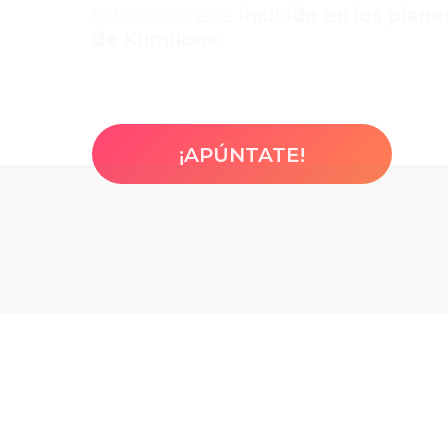
Este curso está
incluido en los plan
de Kumubox
.
¡APÚNTATE!