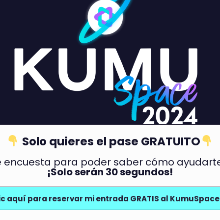
Solo quieres el pase GRATUITO
e encuesta para poder saber cómo ayudarte y
¡Solo serán 30 segundos!
ic aquí para reservar mi entrada GRATIS al KumuSpac