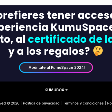
prefieres tener acceso
periencia KumuSpace
o, al
certificado de l
y a los regalos?
¡Apúntate al KumuSpace 2024!
KUMUBOX ®
rved © 2026 |
Política de privacidad
|
Términos y condiciones
|
Po