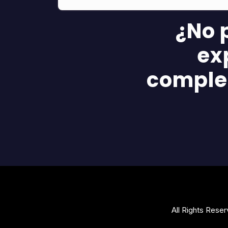
¿No 
ex
complet
All Rights Rese